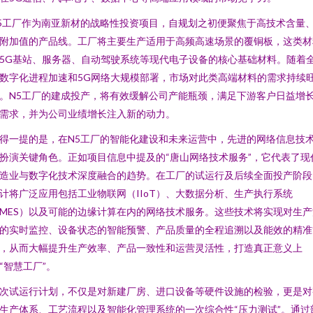
5工厂作为南亚新材的战略性投资项目，自规划之初便聚焦于高技术含量
附加值的产品线。工厂将主要生产适用于高频高速场景的覆铜板，这类材
5G基站、服务器、自动驾驶系统等现代电子设备的核心基础材料。随着
数字化进程加速和5G网络大规模部署，市场对此类高端材料的需求持续
。N5工厂的建成投产，将有效缓解公司产能瓶颈，满足下游客户日益增
需求，并为公司业绩增长注入新的动力。
得一提的是，在N5工厂的智能化建设和未来运营中，先进的网络信息技
扮演关键角色。正如项目信息中提及的“唐山网络技术服务”，它代表了现
造业与数字化技术深度融合的趋势。在工厂的试运行及后续全面投产阶段
计将广泛应用包括工业物联网（IIoT）、大数据分析、生产执行系统
MES）以及可能的边缘计算在内的网络技术服务。这些技术将实现对生产
的实时监控、设备状态的智能预警、产品质量的全程追溯以及能效的精准
，从而大幅提升生产效率、产品一致性和运营灵活性，打造真正意义上
“智慧工厂”。
次试运行计划，不仅是对新建厂房、进口设备等硬件设施的检验，更是对
生产体系、工艺流程以及智能化管理系统的一次综合性“压力测试”。通过